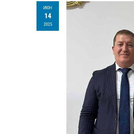
ИЮН
14
2025