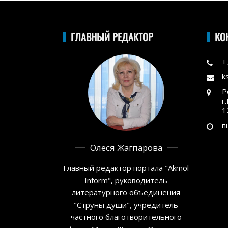
ГЛАВНЫЙ РЕДАКТОР
КО
+
k
Р
г
1
п
Олеся Жагпарова
Главный редактор портала "Akmol
Inform", руководитель
литературного объединения
"Струны души", учредитель
частного благотворительного