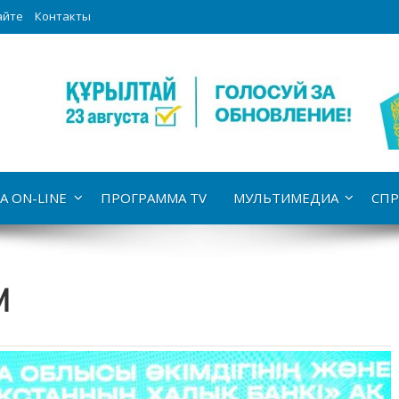
айте
Контакты
А ON-LINE
ПРОГРАММА TV
МУЛЬТИМЕДИА
СПР
и