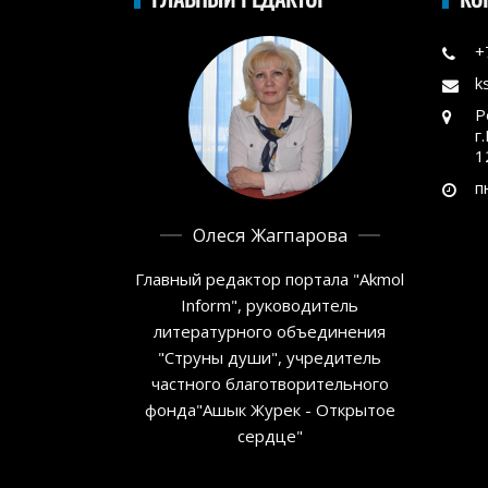
+
k
Р
г
1
п
Олеся Жагпарова
Главный редактор портала "Akmol
Inform", руководитель
литературного объединения
"Струны души", учредитель
частного благотворительного
фонда"Ашык Журек - Открытое
сердце"