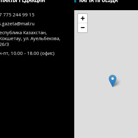
7 775 244 99 15
+
s.gazeta@mail.ru
−
еспублика Казахстан,
.Кокшетау, ул. Ауельбекова,
26/3
н-пт, 10.00 - 18.00 (офис)