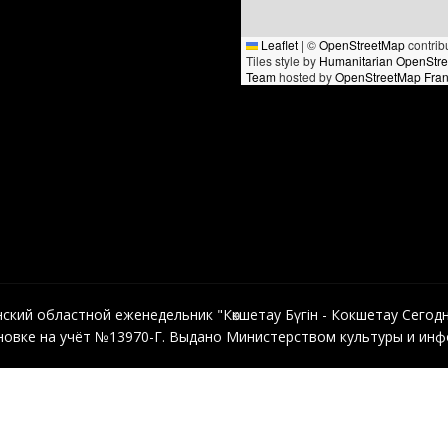
Leaflet
|
©
OpenStreetMap
contrib
Tiles style by
Humanitarian OpenStr
Team
hosted by
OpenStreetMap Fra
кий областной еженедельник "Көкшетау Бүгін - Кокшетау Сегодня"
овке на учёт №13970-Г. Выдано Министерством культуры и инфо