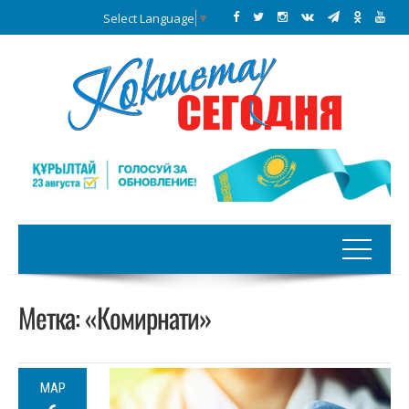
Select Language
▼
Метка:
«Комирнати»
МАР