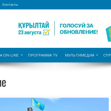
Контакты
А ON-LINE
ПРОГРАММА TV
МУЛЬТИМЕДИА
СПР
ие