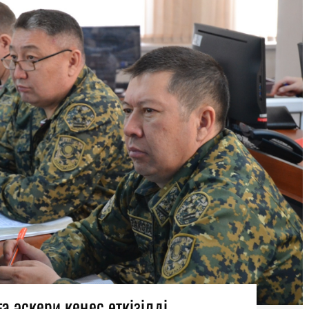
а әскери кеңес өткізілді