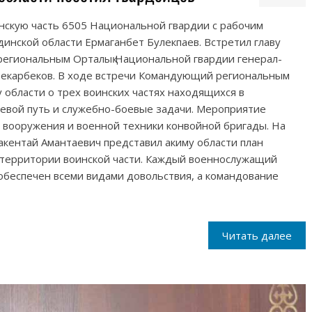
нскую часть 6505 Национальной гвардии с рабочим
динской области Ермаганбет Булекпаев. Встретил главу
егиональным Орталық Национальной гвардии генерал-
екарбеков. В ходе встречи Командующий региональным
области о трех воинских частях находящихся в
оевой путь и служебно-боевые задачи. Мероприятие
вооружения и военной техники конвойной бригады. На
кентай Амантаевич представил акиму области план
 территории воинской части. Каждый военнослужащий
обеспечен всеми видами довольствия, а командование
Читать далее