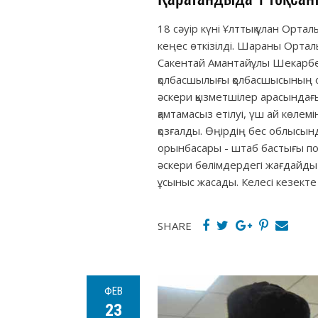
18 сәуір күні Ұлттық ұлан Орта
кеңес өткізілді. Шараны Ортал
Сакентай Амантайұлы Шекарбе
қолбасшылығы қолбасшысының о
әскери қызметшілер арасындағы 
қамтамасыз етілуі, үш ай көле
қозғалды. Өңірдің бес облысын
орынбасары - штаб бастығы по
әскери бөлімдердегі жағдайды
ұсыныс жасады. Келесі кезект
SHARE
ФЕВ
23