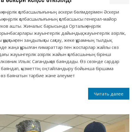
лық өңірлік қолбасшылығының әскери бөлімдерімен Әскери
ық өңірлік қолбасшылығының қолбасшысы генерал-майор
ков ашты. Жиналыс барысында Орталық өңірлік
рынбасарлары жауынгерлік дайындық, жауынгерлік әзірлік,
құқықтық пен заңдылықты сақтау, жеке құрамның тылдық
мінде жаңа құрылған ғимараттар пен жоспарлар жайлы сөз
дағы жауынгерлік әзірлік жайын қолбасшының бірінші
лковник Ильяс Сағандықов баяндады. Өз сөзінде сардар
 баяндап, қызметтің оңтайландыру бойынша біршама
е өз баянатын тәрбие және әлеумет
Читать далее