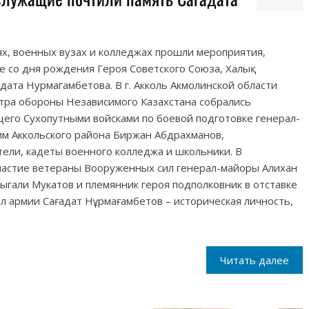
ях, военных вузах и колледжах прошли мероприятия,
со дня рождения Героя Советского Союза, Халық
дата Нурмагамбетова. В г. Акколь Акмолинской области
стра обороны Независимого Казахстана собрались
его Сухопутными войсками по боевой подготовке генерал-
им Аккольского района Биржан Абдрахманов,
ели, кадеты военного колледжа и школьники. В
частие ветераны Вооруженных сил генерал-майоры Алихан
ыгали Мукатов и племянник героя подполковник в отставке
л армии Сағадат Нұрмағамбетов – историческая личность,
Читать далее