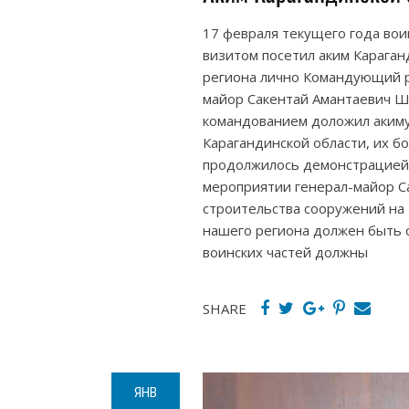
17 февраля текущего года вои
визитом посетил аким Караган
региона лично Командующий р
майор Сакентай Амантаевич Ш
командованием доложил акиму 
Карагандинской области, их б
продолжилось демонстрацией 
мероприятии генерал-майор Са
строительства сооружений на
нашего региона должен быть 
воинских частей должны
SHARE
ЯНВ