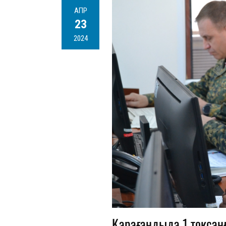
АПР
23
2024
Қарағандыда 1 тоқсанғ