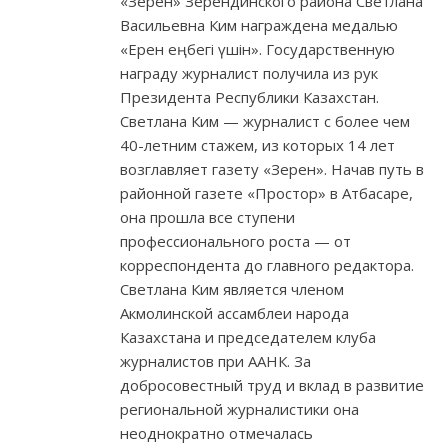
«Зерен» Зерендинского района Светлана
Васильевна Ким награждена медалью
«Ерен еңбегі үшін». Государственную
награду журналист получила из рук
Президента Республики Казахстан.
Светлана Ким — журналист с более чем
40-летним стажем, из которых 14 лет
возглавляет газету «Зерен». Начав путь в
районной газете «Простор» в Атбасаре,
она прошла все ступени
профессионального роста — от
корреспондента до главного редактора.
Светлана Ким является членом
Акмолинской ассамблеи народа
Казахстана и председателем клуба
журналистов при ААНК. За
добросовестный труд и вклад в развитие
региональной журналистики она
неоднократно отмечалась