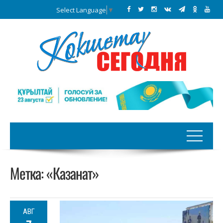
Select Language
▼
Метка:
«Казанат»
АВГ