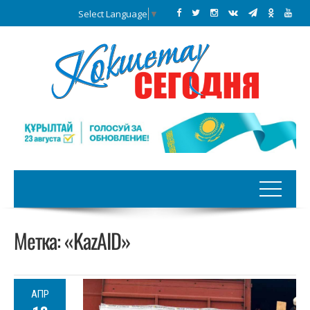
Select Language
▼
Метка:
«KazAID»
АПР