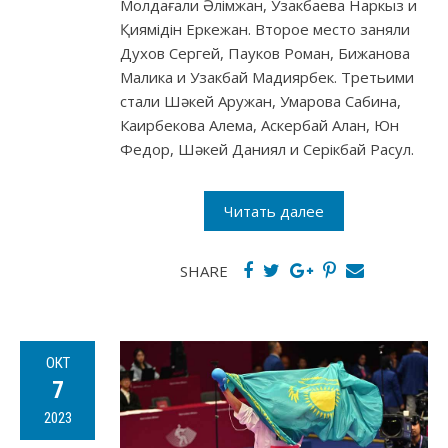
Молдағали Әлімжан, Узакбаева Наркыз и
Қиямідін Еркежан. Второе место заняли
Духов Сергей, Пауков Роман, Бижанова
Малика и Узакбай Мадиярбек. Третьими
стали Шәкей Аружан, Умарова Сабина,
Каирбекова Алема, Аскербай Алан, Юн
Федор, Шәкей Даниял и Серікбай Расул.
Читать далее
SHARE
ОКТ
7
2023