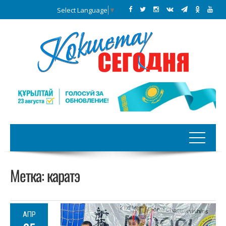
Select Language
▼
Метка:
каратэ
АПР