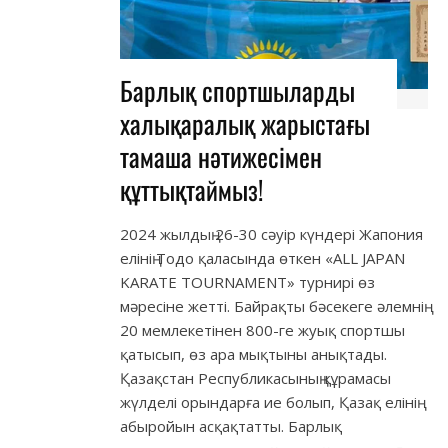
Барлық спортшыларды
халықаралық жарыстағы
тамаша нәтижесімен
құттықтаймыз!
2024 жылдың 26-30 сәуір күндері Жапония
елінің Тодо қаласында өткен «ALL JAPAN
KARATE TOURNAMENT» турнирі өз
мәресіне жетті. Байрақты бәсекеге әлемнің
20 мемлекетінен 800-ге жуық спортшы
қатысып, өз ара мықтыны анықтады.
Қазақстан Республикасының құрамасы
жүлделі орындарға ие болып, Қазақ елінің
абыройын асқақтатты. Барлық