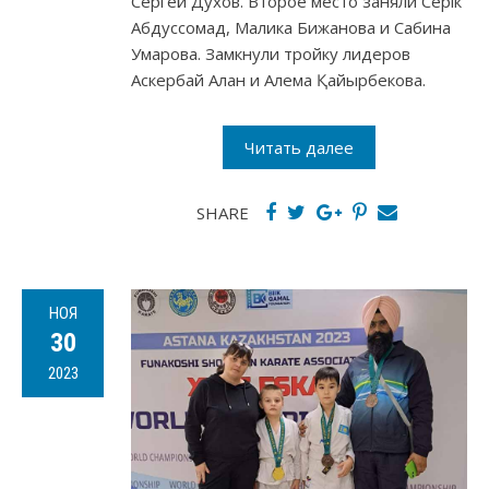
Сергей Духов. Второе место заняли Серік
Абдуссомад, Малика Бижанова и Сабина
Умарова. Замкнули тройку лидеров
Аскербай Алан и Алема Қайырбекова.
Читать далее
SHARE
НОЯ
30
2023