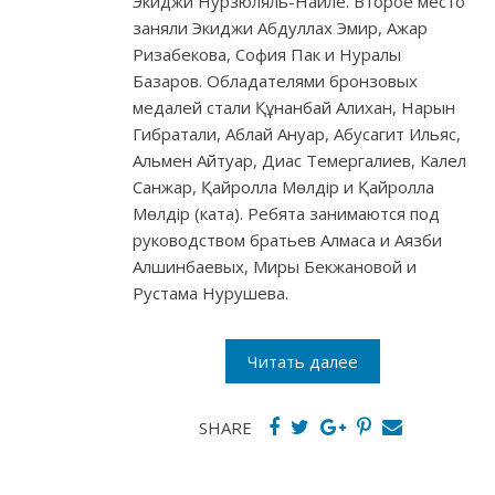
Экиджи Нурзюляль-Наиле. Второе место
заняли Экиджи Абдуллах Эмир, Ажар
Ризабекова, София Пак и Нуралы
Базаров. Обладателями бронзовых
медалей стали Құнанбай Алихан, Нарын
Гибратали, Аблай Ануар, Абусагит Ильяс,
Альмен Айтуар, Диас Темергалиев, Калел
Санжар, Қайролла Мөлдір и Қайролла
Мөлдір (ката). Ребята занимаются под
руководством братьев Алмаса и Аязби
Алшинбаевых, Миры Бекжановой и
Рустама Нурушева.
Читать далее
SHARE