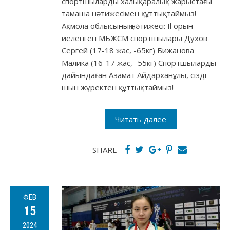
спортшыларды халықаралық жарыстағы
тамаша нәтижесімен құттықтаймыз!
Ақмола облысының нәтижесі: Il орын
иеленген МБЖСМ спортшылары Духов
Сергей (17-18 жас, -65кг) Бижанова
Малика (16-17 жас, -55кг) Спортшыларды
дайындаған Азамат Айдарханұлы, сізді
шын жүректен құттықтаймыз!
Читать далее
SHARE
ФЕВ
15
2024