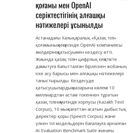
қоғамы мен OpenAІ
серіктестігінің алғашқы
нәтижелері ұсынылды
Астанадағы Халықаралық «Қазақ тілі»
қоғамының кеңсесінде OpenAI компаниясы
өкілдерінің қатысуымен кездесу өтті.
Жиында қазақ тілін цифрлық кеңістікте
дамытуға бағытталған бірлескен жобаның
іске асу барысы мен алғашқы нәтижелері
таныстырылды. Кездесуде
қатысушылардың назарына көлемі 10
миллиардтан астам токеннен тұратын
қазақ тілінің мәтіндік корпусы (Kazakh Text
Corpus), 10 мың сағаттан асатын дыбыстық
деректер қоры (Speech Corpus) және
үлкен тіл модельдерін бағалауға арналған
AI Evaluation Benchmark Suite жинағы