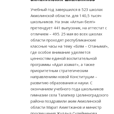
Учебный год завершился в 523 школах
Акмолинской области. для 140,5 тысяч
школьников. На знак «Алтын белгі»
претендует 441 выпускник, на аттестат с
отличием – 495. 25 мая во всех школах
области проходят республиканские
классные часы на тему «Білім – Отаныма!»,
где особое внимание уделяется
ценностям единой воспитательной
программы «Адал азамат», а также
приоритетным стратегическим
направлениям новой Конституции –
развитию образования и науки. С
окончанием учебного года школьников
гимназии села Талапкер Целиноградского
района поздравили аким Акмолинской
области Марат Ахметжанов и министр
просвещения Жулдыз Сулейменова.