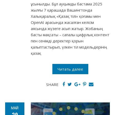
ұсынылды. Бұл ауқымды бастама 2025
жылғы 7 қарашада Вашингтонда
Халықаралық «Қазақ тілі» қоғамы мен
OpenAI арасында жасалған келісім
аясында жүзеге асып жатыр. Жобаның
басты мақсаты – сапалы цифрлық контент
пен сенімді деректер қорын
қалыптастырып, үлкен тіл модельдерінің
қазақ
Читать далее
SHARE
МАЙ