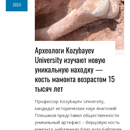
2025
Археологи Kozybayev
University изучают новую
уникальную находку —
кость мамонта возрастом 15
тысяч лет
Профессор Kozybayev University,
кандидат исторических наук Анатолий
Плешаков представил общественности
уникальный артефакт – берцовую кость
мамонта, найденную близ аула Байтерек