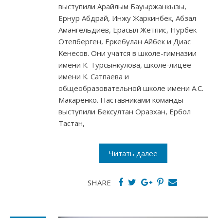
выступили Арайлым Бауыржанкызы,
Ернур Абдрай, Инжу Жаркинбек, Абзал
Амангельдиев, Ерасыл Жетпис, Нурбек
Отепберген, Еркебулан Айбек и Диас
Кенесов. Они учатся в школе-гимназии
имени К. Турсынкулова, школе-лицее
имени К. Сатпаева и
общеобразовательной школе имени А.С.
Макаренко. Наставниками команды
выступили Бексултан Оразхан, Ербол
Тастан,
Читать далее
SHARE