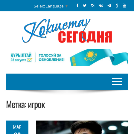
Select Language
▼
Метка:
игрок
МАР