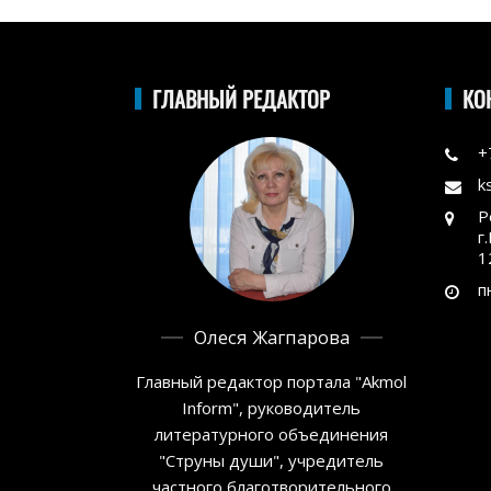
ГЛАВНЫЙ РЕДАКТОР
КО
+
k
Р
г
1
п
Олеся Жагпарова
Главный редактор портала "Akmol
Inform", руководитель
литературного объединения
"Струны души", учредитель
частного благотворительного