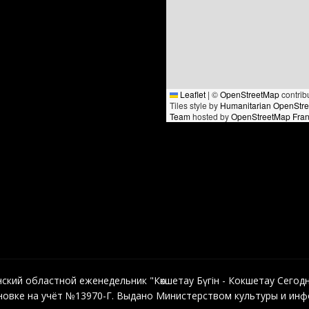
Leaflet
|
©
OpenStreetMap
contrib
Tiles style by
Humanitarian OpenStr
Team
hosted by
OpenStreetMap Fra
кий областной еженедельник "Көкшетау Бүгін - Кокшетау Сегодня"
овке на учёт №13970-Г. Выдано Министерством культуры и инфо