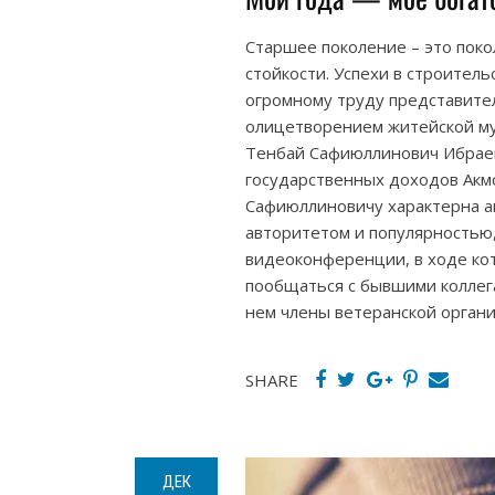
Старшее поколение – это пок
стойкости. Успехи в строител
огромному труду представите
олицетворением житейской му
Тенбай Сафиюллинович Ибраев
государственных доходов Акмо
Сафиюллиновичу характерна а
авторитетом и популярностью,
видеоконференции, в ходе ко
пообщаться с бывшими коллега
нем члены ветеранской органи
SHARE
ДЕК