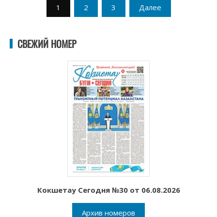
Пагинация
1
2
3
Далее
записей
СВЕЖИЙ НОМЕР
Кокшетау Сегодня №30 от 06.08.2026
Архив номеров