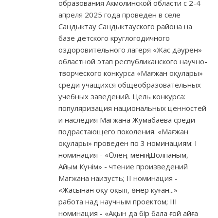
образования Акмолинской области с 2-4
апреля 2025 года проведен в селе
Сандыктау Сандыктауского района на
базе детского круглогодичного
оздоровительного лагеря «Жас дәурен»
областной этап республиканского научно-
творческого конкурса «Мағжан оқулары»
среди учащихся общеобразовательных
учебных заведений. Цель конкурса:
популяризация национальных ценностей
и наследия Магжана Жумабаева среди
подрастающего поколения. «Мағжан
оқулары» проведен по 3 номинациям: I
номинация - «Өлең – менің Шолпаным,
Айым Күнім» - чтение произведений
Магжана наизусть; II номинация -
«Жасынан оқу оқып, өнер куған...» -
работа над научным проектом; III
номинация - «Ақын да бір бала ғой айға