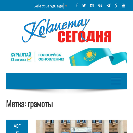
Select Language
▼
Метка:
грамоты
АВГ