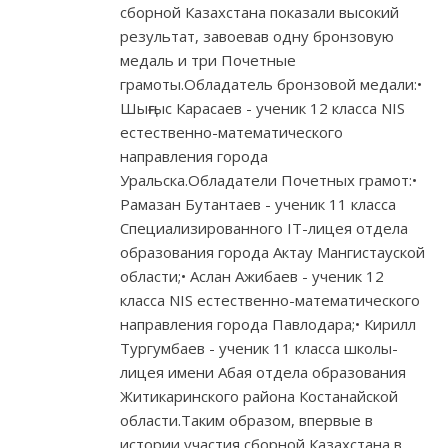
сборной Казахстана показали высокий
результат, завоевав одну бронзовую
медаль и три Почетные
грамоты.Обладатель бронзовой медали:•
Шыңғыс Карасаев - ученик 12 класса NIS
естественно-математического
направления города
Уральска.Обладатели Почетных грамот:•
Рамазан Бутантаев - ученик 11 класса
Специализированного IT-лицея отдела
образования города Актау Мангистауской
области;• Аслан Ажибаев - ученик 12
класса NIS естественно-математического
направления города Павлодара;• Кирилл
Тургумбаев - ученик 11 класса школы-
лицея имени Абая отдела образования
Житикаринского района Костанайской
области.Таким образом, впервые в
истории участия сборной Казахстана в