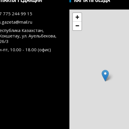
7 775 244 99 15
+
s.gazeta@mail.ru
−
еспублика Казахстан,
.Кокшетау, ул. Ауельбекова,
26/3
н-пт, 10.00 - 18.00 (офис)