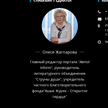
+
k
Р
г
1
п
Олеся Жагпарова
Главный редактор портала "Akmol
Inform", руководитель
литературного объединения
"Струны души", учредитель
частного благотворительного
фонда"Ашык Журек - Открытое
сердце"