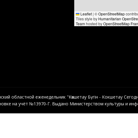
Leaflet
|
©
OpenStreetMap
contrib
Tiles style by
Humanitarian OpenStr
Team
hosted by
OpenStreetMap Fra
кий областной еженедельник "Көкшетау Бүгін - Кокшетау Сегодня"
овке на учёт №13970-Г. Выдано Министерством культуры и инфо