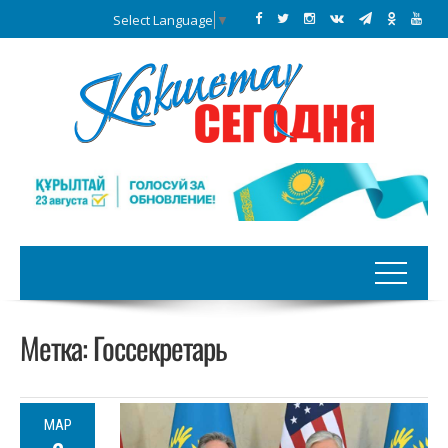
Select Language
▼
Метка:
Госсекретарь
МАР