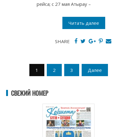
рейса; с 27 мая Атырау –
Читать далее
SHARE
Пагинация
1
2
3
Далее
записей
СВЕЖИЙ НОМЕР