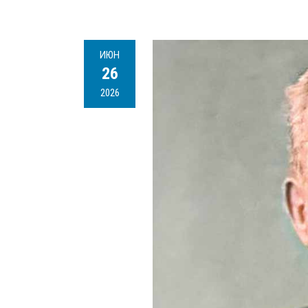
ИЮН
26
2026