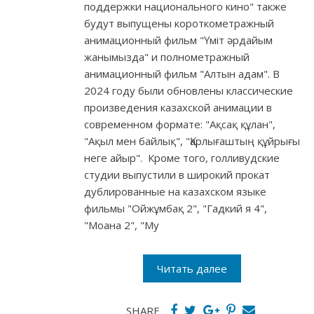
поддержки национального кино" также
будут выпущены короткометражный
анимационный фильм "Үміт әрдайым
жанымызда" и полнометражный
анимационный фильм "Алтын адам". В
2024 году были обновлены классические
произведения казахской анимации в
современном формате: "Ақсақ құлан",
"Ақыл мен байлық", "Қарлығаштың құйрығы
неге айыр". Кроме того, голливудские
студии выпустили в широкий прокат
дублированные на казахском языке
фильмы "Ойжұмбақ 2", "Гадкий я 4",
"Моана 2", "Му
Читать далее
SHARE