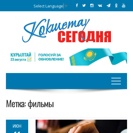
Select Language
▼
Метка:
фильмы
ИЮН