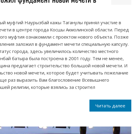
й муфтий Наурызбай кажы Таганулы принял участие в
ечети в центре города Косшы Акмолинской области. Перед
ого муфтия ознакомили с проектом нового объекта. Позже
вления заложил в фундамент мечети специальную капсулу.
статус города, здесь увеличилось количество местного
нбай батыра была построена в 2001 году. Тем не менее,
щина предлагает строительство большой новой мечети. И
льство новой мечети, которое будет учитывать пожелание
еще раз выразить Вам благословение Всевышнего
шей религии, которые взялись за строител
Читать далее