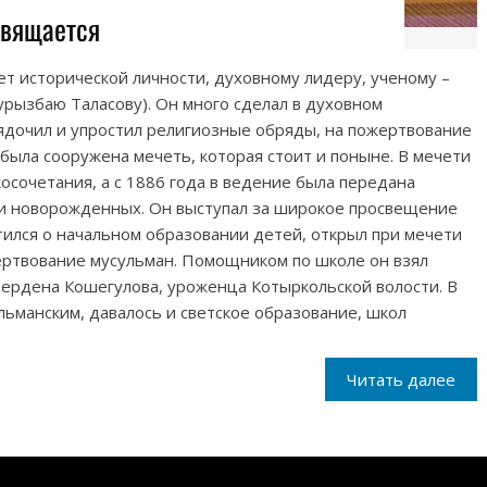
свящается
лет исторической личности, духовному лидеру, ученому –
урызбаю Таласову). Он много сделал в духовном
ядочил и упростил религиозные обряды, на пожертвование
была сооружена мечеть, которая стоит и поныне. В мечети
осочетания, а с 1886 года в ведение была передана
ии новорожденных. Он выступал за широкое просвещение
тился о начальном образовании детей, открыл при мечети
ертвование мусульман. Помощником по школе он взял
ердена Кошегулова, уроженца Котыркольской волости. В
льманским, давалось и светское образование, школ
Читать далее