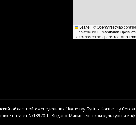
Leaflet
|
©
OpenStreetMap
contrib
Tiles style by
Humanitarian OpenStr
Team
hosted by
OpenStreetMap Fra
кий областной еженедельник "Көкшетау Бүгін - Кокшетау Сегодня"
овке на учёт №13970-Г. Выдано Министерством культуры и инфо