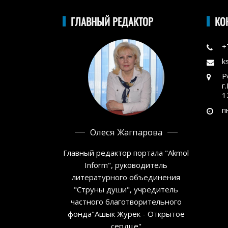
ГЛАВНЫЙ РЕДАКТОР
КО
+
k
Р
г
1
п
Олеся Жагпарова
Главный редактор портала "Akmol
Inform", руководитель
литературного объединения
"Струны души", учредитель
частного благотворительного
фонда"Ашык Журек - Открытое
сердце"