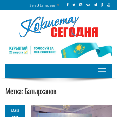
Select Language
▼
Метка:
Батырханов
МАЙ