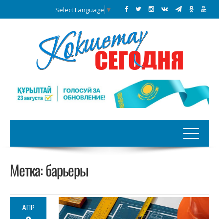
Select Language
▼
Метка:
барьеры
АПР