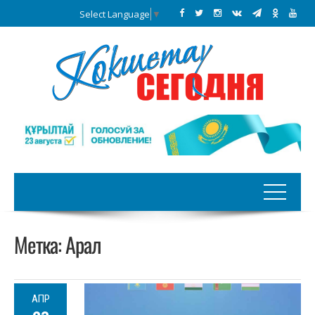
Select Language
▼
Метка:
Арал
АПР