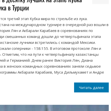
ука в Турции
ся третий этап Кубка мира по стрельбе из лука.
стана на международном турнире в очередной раз вошли в
тория Лян и Акбарали Карабаев в соревнованиях по
реди смешанных команд дошли до четвертьфинала этапа
ахстанские лучники встретились с командой Мексики.
жали соперники - 158:155. В итоговом протоколе Лян и
. Отметим, что на пути к четвертьфиналу казахстанцы
ей и Германией. Днем ранее Виктория Лян, Диана
а в женских командных соревнованиях заняли седьмое
программы Акбарали Карабаев, Муса Дильмухамет и Андре
Читать далее