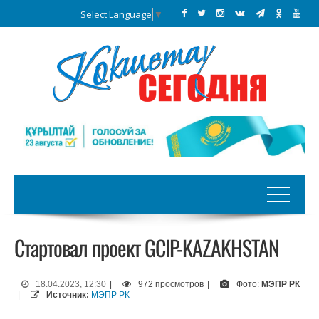
Select Language
▼
Стартовал проект GCIP-KAZAKHSTAN
18.04.2023, 12:30
|
972 просмотров
|
Фото:
МЭПР РК
|
Источник:
МЭПР РК