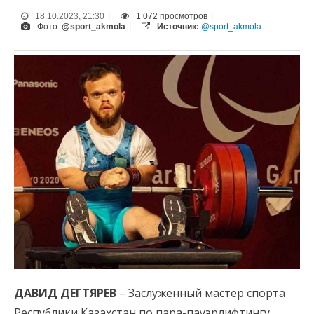
18.10.2023, 21:30
|
1 072 просмотров
|
Фото:
@sport_akmola
|
Источник:
@sport_akmola
ДАВИД ДЕГТЯРЕВ
– Заслуженный мастер спорта
Республики Казахстан по пара-пауэрлифтингу,