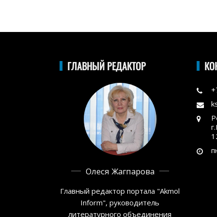
ГЛАВНЫЙ РЕДАКТОР
КО
+
k
Р
г
1
п
Олеся Жагпарова
Главный редактор портала "Akmol
Inform", руководитель
литературного объединения