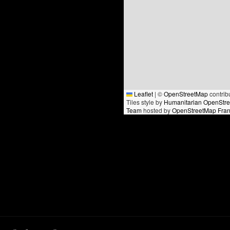
Leaflet
|
©
OpenStreetMap
contrib
Tiles style by
Humanitarian OpenStr
Team
hosted by
OpenStreetMap Fra