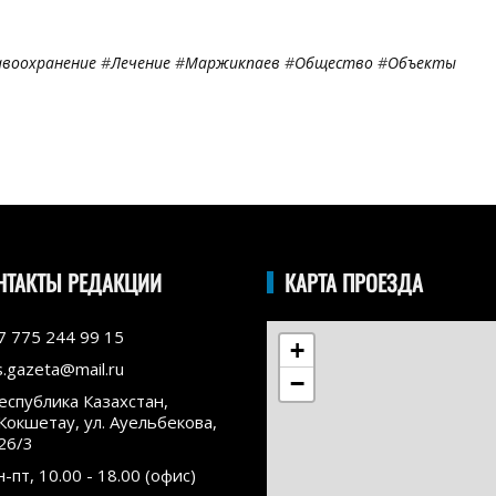
авоохранение
#
Лечение
#
Маржикпаев
#
Общество
#
Объекты
НТАКТЫ РЕДАКЦИИ
КАРТА ПРОЕЗДА
7 775 244 99 15
+
s.gazeta@mail.ru
−
еспублика Казахстан,
.Кокшетау, ул. Ауельбекова,
26/3
н-пт, 10.00 - 18.00 (офис)