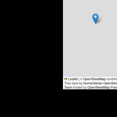
Leaflet
|
©
OpenStreetMap
contrib
Tiles style by
Humanitarian OpenStr
Team
hosted by
OpenStreetMap Fra