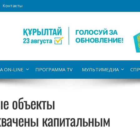
Контакты
А ON-LINE
ПРОГРАММА TV
МУЛЬТИМЕДИА
СПР
ые объекты
хвачены капитальным