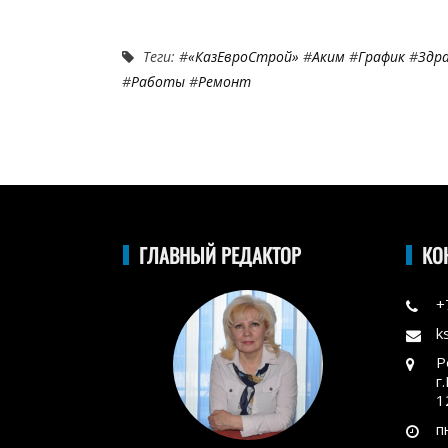
Теги: #
«КазЕвроСтрой»
#
Аким
#
График
#
Здр
#
Работы
#
Ремонт
ГЛАВНЫЙ РЕДАКТОР
КО
+
k
Р
г
1
п