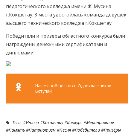
педагогического колледжа имени Ж. Мусина
г.Кокшетау. 3 места удостоилась команда девушек
высшего технического колледжа г.Кокшетау.
Победители и призеры областного конкурса были
награждены денежными сертификатами и
дипломами.
Наше сообщество в Одноклассниках.
Вступай!
Теги: #
Итоги
#
Кокшетау
#
Конкурс
#
Мероприятие
#
Память
#
Патриотизм
#
Песня
#
Победители
#
Призёры