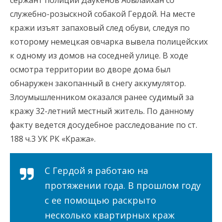
сержант полиции Даукенов Абылайхан со
служебно-розыскной собакой Гердой. На месте
кражи изъят запаховый след обуви, следуя по
которому немецкая овчарка вывела полицейских
к одному из домов на соседней улице. В ходе
осмотра территории во дворе дома был
обнаружен закопанный в снегу аккумулятор.
Злоумышленником оказался ранее судимый за
кражу 32-летний местный житель. По данному
факту ведется досудебное расследование по ст.
188 ч.3 УК РК «Кража».
С Гердой я работаю на
протяжении года. В прошлом году
с ее помощью раскрыто
несколько квартирных краж