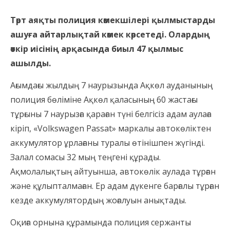
Төрт аяқты полиция көмекшілері қылмыстарды
ашуға айтарлықтай көмек көрсетеді. Олардың
өткір иісінің арқасында биыл 47 қылмыс
ашылды.
Ағымдағы жылдың 7 наурызында Ақкөл ауданының
полиция бөліміне Ақкөл қаласының 60 жастағы
тұрғыны 7 наурызға қараған түні белгісіз адам аулаға
кіріп, «Volkswagen Passat» маркалы автокөліктен
аккумулятор ұрлағаны туралы өтінішпен жүгінді.
Залал сомасы 32 мың теңгені құрады.
Ақмолалықтың айтуынша, автокөлік аулада тұрған
және құлыпталмаған. Ер адам дүкенге барғалы тұрған
кезде аккумулятордың жоғалуын анықтады.
Оқиға орнына құрамында полиция сержанты