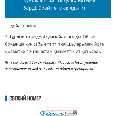
Күнделікті жаттығулар нәтиже
берді. Брайт өте ақылды ит
— дейді Дамир.
Екі ұрлық та «іздері суымай» ашылды. Облыс
бойынша күн сайын тәртіп сақшыларымен бірге
қызметке 40-тан астам қызметтік ит қатысады.
Теги: #
Вео
#
Закон
#
Кража
#
Поиск
#
Преступление
#
Раскрытие
#
След
#
Служба
#
Собака
#
Тренировка
СВЕЖИЙ НОМЕР