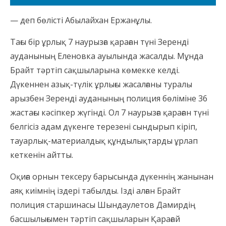
— деп бөлісті Абылайхан Ержанұлы.
Тағы бір ұрлық 7 наурызға қараған түні Зеренді
ауданының Еленовка ауылында жасалды. Мұнда
Брайт тәртіп сақшыларына көмекке келді.
Дүкеннен азық-түлік ұрлығы жасалғаны туралы
арызбен Зеренді ауданының полиция бөліміне 36
жастағы кәсіпкер жүгінді. Ол 7 наурызға қараған түні
белгісіз адам дүкенге терезені сындырып кіріп,
тауарлық-материалдық құндылықтарды ұрлап
кеткенін айтты.
Оқиға орнын тексеру барысында дүкеннің жанынан
аяқ киімнің іздері табылды. Ізді алған Брайт
полиция старшинасы Шындаулетов Дамирдің
басшылығымен тәртіп сақшыларын Қарағай