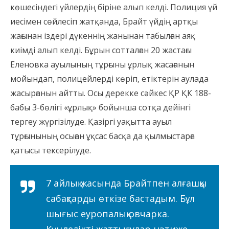
көшесіндегі үйлердің біріне алып келді. Полиция үй
иесімен сөйлесіп жатқанда, Брайт үйдің артқы
жағынан іздері дүкеннің жанынан табылған аяқ
киімді алып келді. Бұрын сотталған 20 жастағы
Еленовка ауылының тұрғыны ұрлық жасағанын
мойындап, полицейлерді көріп, етіктерін аулада
жасырғанын айтты. Осы дерекке сәйкес ҚР ҚК 188-
бабы 3-бөлігі «ұрлық» бойынша сотқа дейінгі
тергеу жүргізілуде. Қазіргі уақытта ауыл
тұрғынының осыған ұқсас басқа да қылмыстарға
қатысы тексерілуде.
7 айлық жасында Брайтпен алғашқы
сабақтарды өткізе бастадым. Бұл
шығыс еуропалық овчарка.