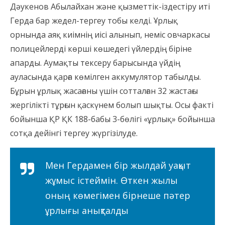
Дәукенов Абылайхан және қызметтік-іздестіру иті
Герда бар жедел-тергеу тобы келді. Ұрлық
орнында аяқ киімнің иісі алынып, неміс овчаркасы
полицейлерді көрші көшедегі үйлердің біріне
апарды. Аумақты тексеру барысында үйдің
ауласында қарға көмілген аккумулятор табылды.
Бұрын ұрлық жасағаны үшін сотталған 32 жастағы
жергілікті тұрғын қаскүнем болып шықты. Осы факті
бойынша ҚР ҚК 188-бабы 3-бөлігі «ұрлық» бойынша
сотқа дейінгі тергеу жүргізілуде.
Мен Гердамен бір жылдай уақыт
жұмыс істеймін. Өткен жылы
оның көмегімен бірнеше пәтер
ұрлығы анықталды