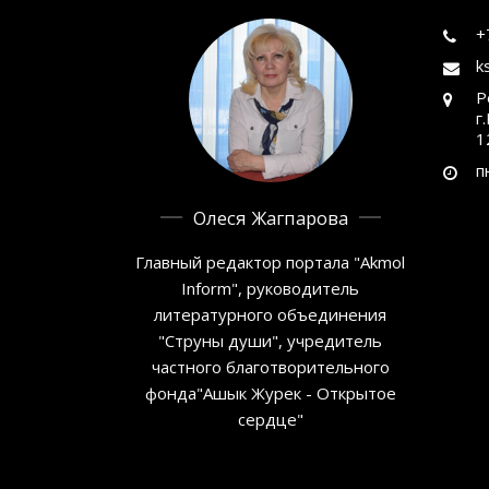
+
k
Р
г
1
п
Олеся Жагпарова
Главный редактор портала "Akmol
Inform", руководитель
литературного объединения
"Струны души", учредитель
частного благотворительного
фонда"Ашык Журек - Открытое
сердце"