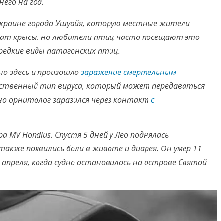
его на год.
 окраине города Ушуайя, которую местные жители
шат крысы, но любители птиц часто посещают это
редкие виды патагонских птиц.
но здесь и произошло
заражение смертельным
нственный тип вируса, который может передаваться
но орнитолог заразился через контакт
с
ра MV Hondius. Спустя 5 дней у Лео поднялась
также появились боли в животе и диарея. Он умер 11
4 апреля, когда судно остановилось на острове Святой