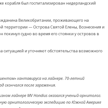
 же корабля был госпитализирован нидерландский
ражданина Великобритании, проживающего на
ой территории — Острова Святой Елены, Вознесения и
он покинул судно во время его стоянки у островов в
 ситуацией и уточняют обстоятельства возможного
иентом» хантавируса на лайнере. 70-летний
рд скончался после заражения.
зном лайнере MV Hondius оказался ученый-орнитолог.
чную орнитологическую экспедицию по Южной Америке