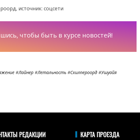
роорд, источник: соцсети
шись, чтобы быть в курсе новостей!
ажение
#
Лайнер
#
Летальность
#
Схилпероорд
#
Ушуайя
НТАКТЫ РЕДАКЦИИ
КАРТА ПРОЕЗДА