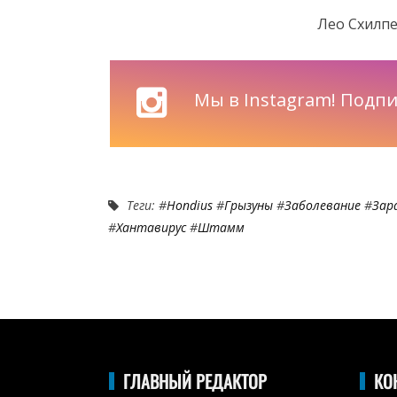
Лео Схилпе
Мы в Instagram! Подпи
Теги: #
Hondius
#
Грызуны
#
Заболевание
#
Зар
#
Хантавирус
#
Штамм
ГЛАВНЫЙ РЕДАКТОР
КО