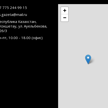
7 775 244 99 15
+
s.gazeta@mail.ru
−
еспублика Казахстан,
.Кокшетау, ул. Ауельбекова,
26/3
н-пт, 10.00 - 18.00 (офис)