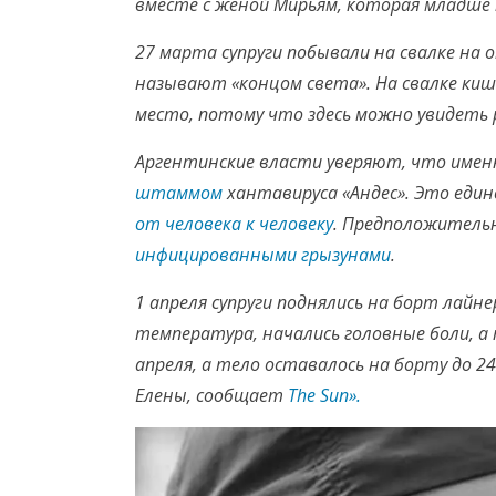
вместе с женой Мирьям, которая младше н
27 марта супруги побывали на свалке на
называют «концом света». На свалке ки
место, потому что здесь можно увидеть 
Аргентинские власти уверяют, что имен
штаммом
хантавируса «Андес». Это еди
от человека к человеку
. Предположитель
инфицированными грызунами
.
1 апреля супруги поднялись на борт лайне
температура, начались головные боли, а 
апреля, а тело оставалось на борту до 2
Елены, сообщает
The Sun».