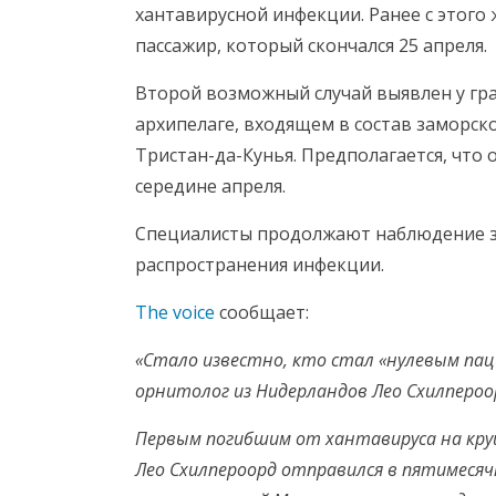
хантавирусной инфекции. Ранее с этого
пассажир, который скончался 25 апреля.
Второй возможный случай выявлен у г
архипелаге, входящем в состав заморск
Тристан-да-Кунья. Предполагается, что 
середине апреля.
Специалисты продолжают наблюдение за
распространения инфекции.
The voice
сообщает:
«Стало известно, кто стал «нулевым пац
орнитолог из Нидерландов Лео Схилпероо
Первым погибшим от хантавируса на круи
Лео Схилпероорд отправился в пятимеся