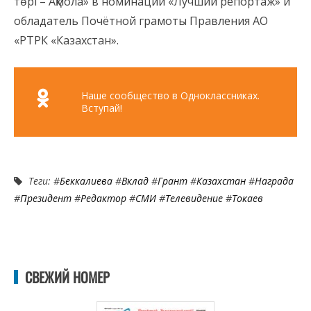
төрі – Ақмола» в номинации «Лучший репортаж» и
обладатель Почётной грамоты Правления АО
«РТРК «Казахстан».
Наше сообщество в Одноклассниках.
Вступай!
Теги: #
Беккалиева
#
Вклад
#
Грант
#
Казахстан
#
Награда
#
Президент
#
Редактор
#
СМИ
#
Телевидение
#
Токаев
СВЕЖИЙ НОМЕР