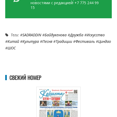
новостями с редакцией! +7 775 244 99
15
Теги: #
SADRADDIN
#
Байдукенова
#
Дружба
#
Искусство
#
Китай
#
Культура
#
Песня
#
Традиции
#
Фестиваль
#
Циндао
#
ШОС
СВЕЖИЙ НОМЕР