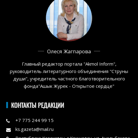
Олеся Жагпарова
Главный редактор портала "Akmol Inform",
руководитель литературного объединения "Струны
души", учредитель частного благотворительного
фонда"Ашык Журек - Открытое сердце"
КОНТАКТЫ РЕДАКЦИИ
+7 775 244 99 15
ks.gazeta@mail.ru
Республика Казахстан, г.Кокшетау, ул. Ауельбекова,