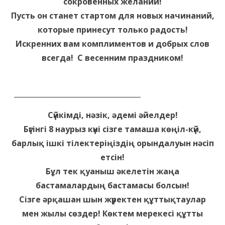
сокровенных желаний!
Пусть он станет стартом для новых начинаний,
которые принесут только радость!
Искренних вам комплиментов и добрых слов
всегда! С весенним праздником!
____________________________________
Сүйкімді, нәзік, әдемі әйелдер!
Бүгінгі 8 наурыз күні сізге тамаша көңіл-күй,
барлық ішкі тілектеріңіздің орындалуын нәсіп
етсін!
Бұл тек қуаныш әкелетін жаңа
бастамалардың бастамасы болсын!
Сізге әрқашан шын жүректен құттықтаулар
мен жылы сөздер! Көктем мерекесі құтты