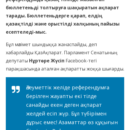
бюллетеньді толтыруға шақыратын ақпарат
тарады. Бюллетеньдерге қарап, елдің
қазақтілді және орыстілді халқының пайызы
есептеледі-мыс.
Бұл мәлімет шындыққа жанаспайды, деп
хабарлайды ҚазАқпарат. Парламент Сенатының
депутаты
Нұртөре Жүсіп
Facebook-тегі
парақшасында аталған ақпаратты жоққа шығарды.
Әлеуметтік желіде референдумға
берілген жауапты екі тілде
санайды екен деген ақпарат
желдей есіп жүр. Бұл түбірімен
дұрыс емес! Азаматтар өз құқығын