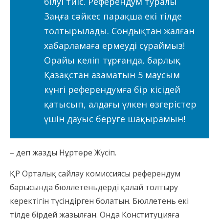
білуі тиіс. Референдум туралы
Заңға сәйкес парақша екі тілде
толтырылады. Сондықтан жалған
хабарламаға ермеуді сұраймыз!
Орайы келіп тұрғанда, барлық
Қазақстан азаматын 5 маусым
күнгі референдумға бір кісідей
қатысып, алдағы үлкен өзгерістер
үшін дауыс беруге шақырамын!
– деп жазды Нұртөре Жүсіп.
ҚР Орталық сайлау комиссиясы референдум
барысында бюллетеньдерді қалай толтыру
керектігін түсіндірген болатын. Бюллетень екі
тілде бірдей жазылған. Онда Конституцияға