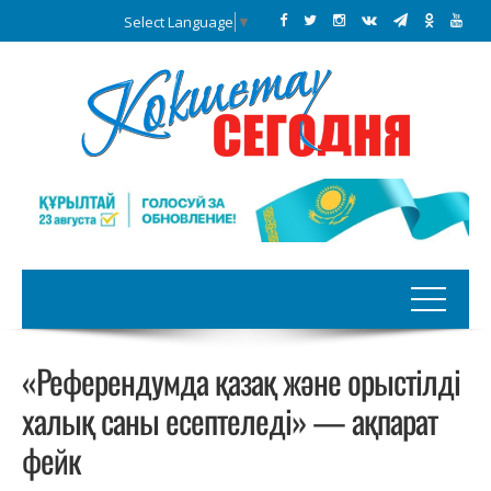
Select Language
▼
«Референдумда қазақ және орыстілді
халық саны есептеледі» — ақпарат
фейк