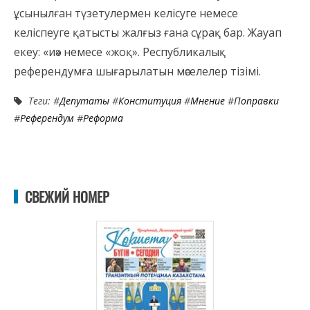
ұсынылған түзетулермен келісуге немесе
келіспеуге қатысты жалғыз ғана сұрақ бар. Жауап
екеу: «иә» немесе «жоқ». Республикалық
референдумға шығарылатын мәселелер тізімі.
Теги: #
Депутаты
#
Конституция
#
Мнение
#
Поправки
#
Референдум
#
Реформа
СВЕЖИЙ НОМЕР