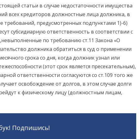
астоящей статьи в случае недостаточности имущества
ний всех кредиторов должностные лица должника, в
е требований, предусмотренных подпунктами 1)-6)
есут субсидиарную ответственность в соответствии с
я,невыполненные по требованию ст.11 Закона «О
язательство должника обратиться в суд о применении
сячного срока со дня, когда должник узнал или
тежеспособности (этот срок является пресекательным),
рной ответственности согласуются со ст.109 того же
олучает освобождение от долгов, в этом случае долги
рейдут к физическому лицу (должностным лицам,
бук! Подпишись!