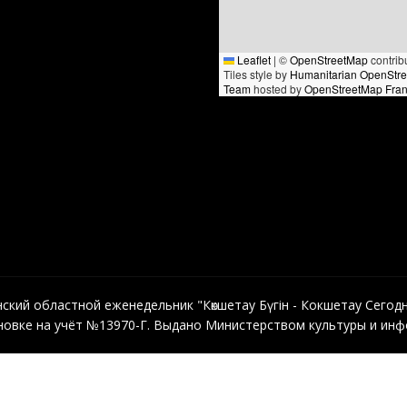
Leaflet
|
©
OpenStreetMap
contrib
Tiles style by
Humanitarian OpenStr
Team
hosted by
OpenStreetMap Fra
кий областной еженедельник "Көкшетау Бүгін - Кокшетау Сегодня"
овке на учёт №13970-Г. Выдано Министерством культуры и инфо