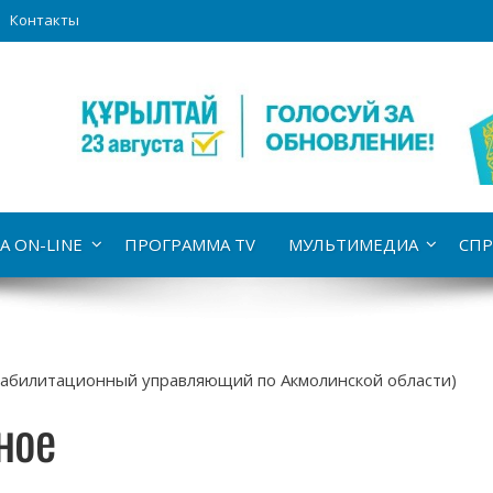
Контакты
А ON-LINE
ПРОГРАММА TV
МУЛЬТИМЕДИА
СПР
еабилитационный управляющий по Акмолинской области)
ное