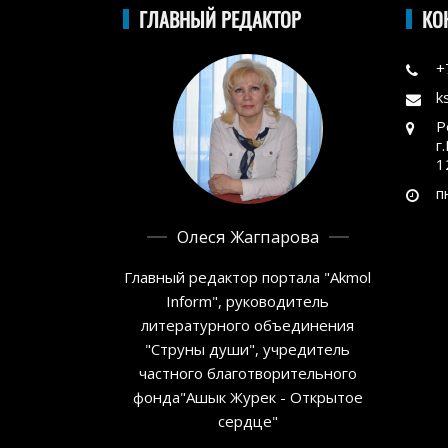
ГЛАВНЫЙ РЕДАКТОР
КО
+
k
Р
г
1
п
Олеся Жагпарова
Главный редактор портала "Akmol
Inform", руководитель
литературного объединения
"Струны души", учредитель
частного благотворительного
фонда"Ашык Журек - Открытое
сердце"