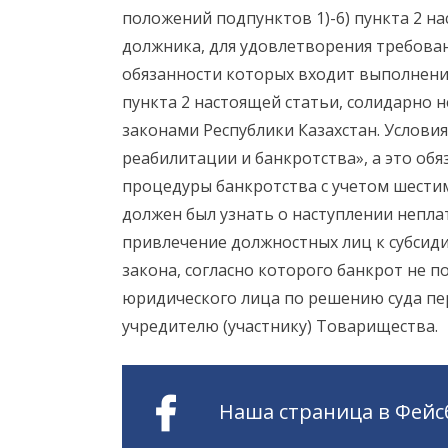
положений подпунктов 1)-6) пункта 2 н
должника, для удовлетворения требова
обязанности которых входит выполнени
пункта 2 настоящей статьи, солидарно н
законами Республики Казахстан. Услови
реабилитации и банкротства», а это об
процедуры банкротства с учетом шестиме
должен был узнать о наступлении непла
привлечение должностных лиц к субсидиа
закона, согласно которого банкрот не п
юридического лица по решению суда пе
учредителю (участнику) Товарищества.
Наша страница в Фейс