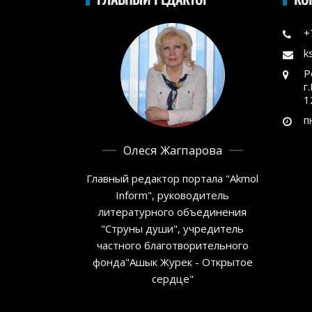
+
k
Р
г
1
п
Олеся Жагпарова
Главный редактор портала "Akmol
Inform", руководитель
литературного объединения
"Струны души", учредитель
частного благотворительного
фонда"Ашык Журек - Открытое
сердце"