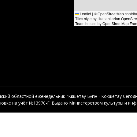
Leaflet
|
©
OpenStreetMap
contrib
Tiles style by
Humanitarian OpenStr
Team
hosted by
OpenStreetMap Fra
кий областной еженедельник "Көкшетау Бүгін - Кокшетау Сегодня"
овке на учёт №13970-Г. Выдано Министерством культуры и инфо