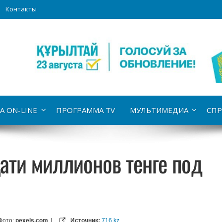
Контакты
А ON-LINE
ПРОГРАММА TV
МУЛЬТИМЕДИА
СПР
ати миллионов тенге под
Фото:
pexels.com
|
Источник:
716.kz