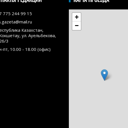
7 775 244 99 15
+
s.gazeta@mail.ru
−
еспублика Казахстан,
.Кокшетау, ул. Ауельбекова,
26/3
н-пт, 10.00 - 18.00 (офис)