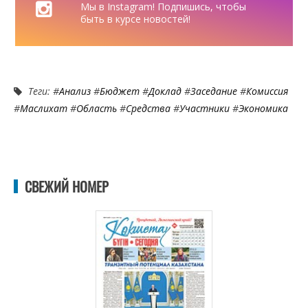
Мы в Instagram! Подпишись, чтобы
быть в курсе новостей!
Теги: #
Анализ
#
Бюджет
#
Доклад
#
Заседание
#
Комиссия
#
Маслихат
#
Область
#
Средства
#
Участники
#
Экономика
СВЕЖИЙ НОМЕР