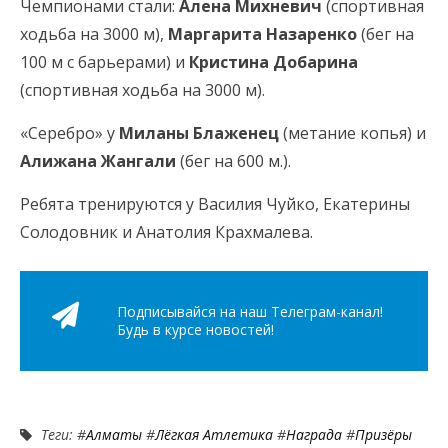
Чемпионами стали:
Алена Михневич
(спортивная
ходьба на 3000 м),
Маргарита Назаренко
(бег на
100 м с барьерами) и
Кристина Добарина
(спортивная ходьба на 3000 м).
«Серебро» у
Миланы Блаженец
(метание копья) и
Алижана Жангали
(бег на 600 м.).
Ребята тренируются у Василия Чуйко, Екатерины
Солодовник и Анатолия Крахмалева.
Подписывайся на наш Телеграм-канал!
Будь в курсе новостей!
Теги: #
Алматы
#
Лёгкая Атлетика
#
Награда
#
Призёры