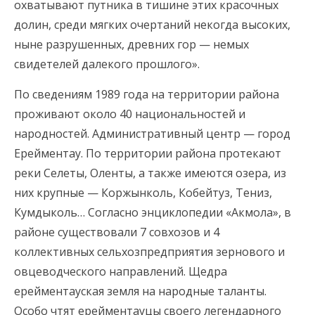
охватывают путника в тишине этих красочных
долин, среди мягких очертаний некогда высоких,
ныне разрушенных, древних гор — немых
свидетелей далекого прошлого».
По сведениям 1989 года на территории района
проживают около 40 национальностей и
народностей. Административный центр — город
Ерейментау. По территории района протекают
реки Селеты, Оленты, а также имеются озера, из
них крупные — Коржынколь, Кобейтуз, Тениз,
Кумдыколь… Согласно энциклопедии «Акмола», в
районе существовали 7 совхозов и 4
коллективных сельхозпредприятия зернового и
овцеводческого направлений. Щедра
ерейментауская земля на народные таланты.
Особо чтят ерейментауцы своего легендарного