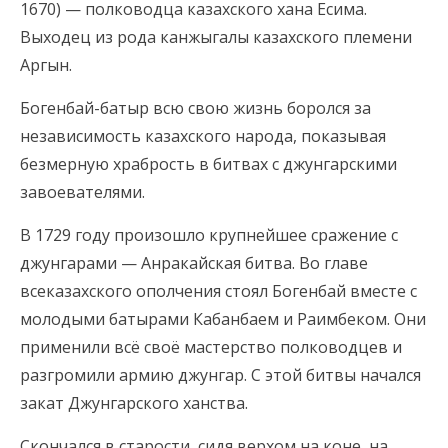
1670) — полководца казахского хана Есима.
Выходец из рода канжыгалы казахского племени
Аргын.
Богенбай-батыр всю свою жизнь боролся за
независимость казахского народа, показывая
безмерную храбрость в битвах с джунгарскими
завоевателями.
В 1729 году произошло крупнейшее сражение с
джунгарами — Анракайская битва. Во главе
всеказахского ополчения стоял Богенбай вместе с
молодыми батырами Кабанбаем и Раимбеком. Они
применили всё своё мастерство полководцев и
разгромили армию джунгар. С этой битвы начался
закат Джунгарского ханства.
Скончался в старости, сидя верхом на коне, на