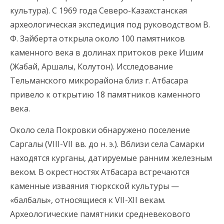
культура). С 1969 года Северо-Казахстанская
археологическая экспедиция под руководством В.
Ф. Зайберта открыла около 100 памятников
каменного века в долинах притоков реке Ишим
(Жабай, Аршалы, Колутон). Исследование
Тельманского микрорайона близ г. Атбасара
привело к открытию 18 памятников каменного
века.
Около села Покровки обнаружено поселение
Саргалы (VIII-VII вв. до н. э.). Вблизи села Самарки
находятся курганы, датируемые ранним железным
веком. В окрестностях Атбасара встречаются
каменные изваяния тюркской культуры —
«балбалы», относящиеся к VII-XII векам.
Археологические памятники средневекового