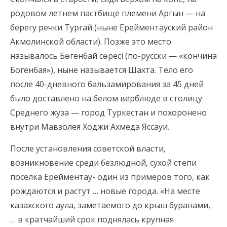
родовом летнем пастбище племени Аргын — на
берегу речки Тургай (ныне Ерейментауский район
Акмолинской области). Позже это место
называлось Бөгенбай сөресі (по-русски — «кончина
Богенбая»), ныне называется Шахта. Тело его
после 40-дневного бальзамирования за 45 дней
было доставлено на белом верблюде в столицу
Среднего жуза — город Туркестан и похоронено
внутри Мавзолея Ходжи Ахмеда Яссауи.
После установления советской власти,
возникновение среди безлюдной, сухой степи
поселка Ерейментау- один из примеров того, как
рождаются и растут … новые города. «На месте
казахского аула, заметаемого до крыш буранами,
… в кратчайший срок поднялась крупная