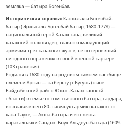
земляка — батыра Богенбая.
Историческая справка:
Канжыгалы Богенбай-
батыр ( Қанжығалы Бөгенбай батыр, 1680-1778) —
национальный герой Казахстана, великий
казахский полководец, главнокомандующий
армиями трех казахских жузов, не потерпевший
ни одного поражения в своей военной карьере
(103 сражения).
Родился в 1680 году на родовом зимнем пастбище
племени Аргын — на берегу р. Бугунь (ныне
Байдыбекский район Южно-Казахстанской
области) в семье потомственного батыра, сардара,
возглавлявшего 80-тысячную армию казахского
хана Тауке, — Акша-батыра и его жены-
каракалпачки Сандык. Внук Альдеун-батыра (1609-