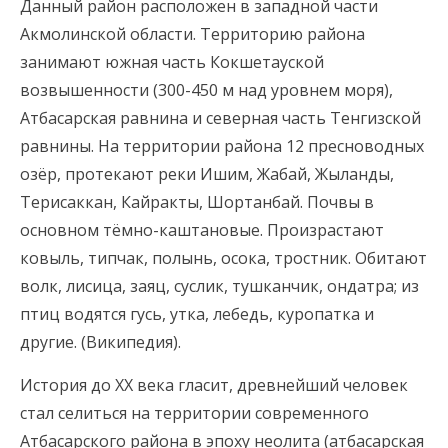
Данный район расположен в западной части
Акмолинской области. Территорию района
занимают южная часть Кокшетауской
возвышенности (300-450 м над уровнем моря),
Атбасарская равнина и северная часть Тенгизской
равнины. На территории района 12 пресноводных
озёр, протекают реки Ишим, Жабай, Жыланды,
Терисаккан, Кайракты, Шортанбай. Почвы в
основном тёмно-каштановые. Произрастают
ковыль, типчак, полынь, осока, тростник. Обитают
волк, лисица, заяц, суслик, тушканчик, ондатра; из
птиц водятся гусь, утка, лебедь, куропатка и
другие. (Википедия).
История до ХХ века гласит, древнейший человек
стал селиться на территории современного
Атбасарского района в эпоху неолита (атбасарская