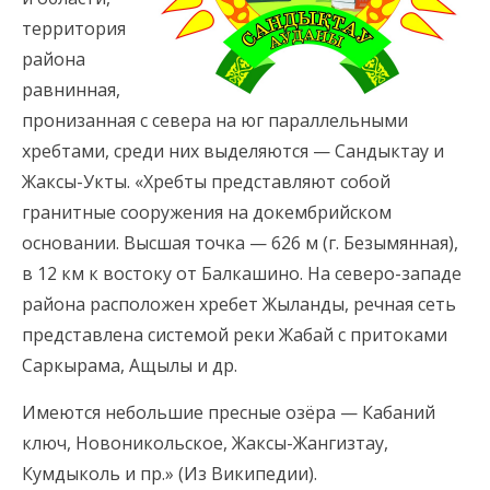
территория
района
равнинная,
пронизанная с севера на юг параллельными
хребтами, среди них выделяются — Сандыктау и
Жаксы-Укты. «Хребты представляют собой
гранитные сооружения на докембрийском
основании. Высшая точка — 626 м (г. Безымянная),
в 12 км к востоку от Балкашино. На северо-западе
района расположен хребет Жыланды, речная сеть
представлена системой реки Жабай с притоками
Саркырама, Ащылы и др.
Имеются небольшие пресные озёра — Кабаний
ключ, Новоникольское, Жаксы-Жангизтау,
Кумдыколь и пр.» (Из Википедии).