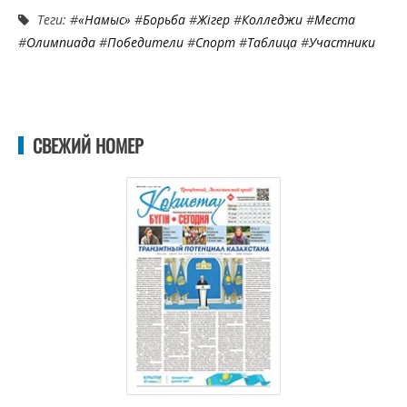
Теги: #
«Намыс»
#
Борьба
#
Жігер
#
Колледжи
#
Места
#
Олимпиада
#
Победители
#
Спорт
#
Таблица
#
Участники
СВЕЖИЙ НОМЕР