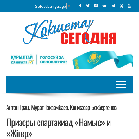
Select Language
▼
Антон Грац, Мурат Токсамбаев, Конжасар Бекбергенов
Призеры спартакиад «Намыс» и
«Жігер»