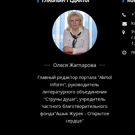
+
k
Р
г
1
п
Олеся Жагпарова
Главный редактор портала "Akmol
Inform", руководитель
литературного объединения
"Струны души", учредитель
частного благотворительного
фонда"Ашык Журек - Открытое
сердце"