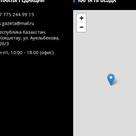
7 775 244 99 15
+
s.gazeta@mail.ru
−
еспублика Казахстан,
.Кокшетау, ул. Ауельбекова,
26/3
н-пт, 10.00 - 18.00 (офис)