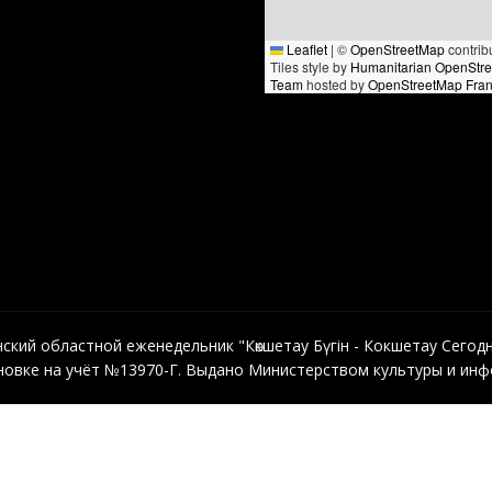
Leaflet
|
©
OpenStreetMap
contrib
Tiles style by
Humanitarian OpenStr
Team
hosted by
OpenStreetMap Fra
кий областной еженедельник "Көкшетау Бүгін - Кокшетау Сегодня"
овке на учёт №13970-Г. Выдано Министерством культуры и инфо