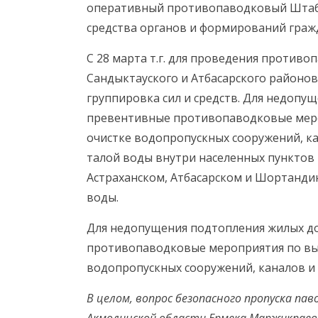
оперативный противопаводковый Штаб, 
средства органов и формирований граж
С 28 марта т.г. для проведения против
Сандыктауского и Атбасарского районо
группировка сил и средств. Для недоп
превентивные противопаводковые мероп
очистке водопропускных сооружений, ка
талой воды внутри населенных пунктов 
Астраханском, Атбасарском и Шортандинс
воды.
Для недопущения подтопления жилых 
противопаводковые мероприятия по выв
водопропускных сооружений, каналов и
В целом, вопрос безопасного пропуска па
Акмолинской области Ермека Маржикпаева