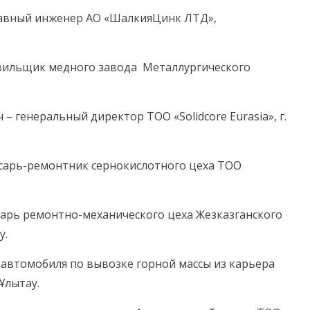
лавный инженер АО «ШалкияЦинк ЛТД»,
вильщик медного завода Металлургического
 генеральный директор ТОО «Solidcore Eurasia», г.
сарь-ремонтник сернокислотного цеха ТОО
карь ремонтно-механического цеха Жезказганского
у.
 автомобиля по вывозке горной массы из карьера
Ұлытау.