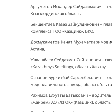
Арзуметов Искандер Сайдазимович – г
Кызылординская область.
Бекшентаев Казез Зайнулдинович – пла
комплекса ТОО «Казцинк», ВКО.
Досмукаметов Канат Мухаметкаримович –
Астана,
Жакашбаев Сейдахмет Сейтенович – сле
«Kazakhmys Smelting», область Ұлытау.
Оспанов Буркитбай Сарсенбекович – то
медеплавильного завода, область Ұлыта
Рахимов Елхутты Батыкович – водитель
«Жайрем» АО «ЖГОК» (Казцинк), область 