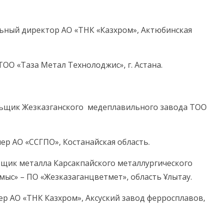
ьный директор АО «ТНК «Казхром», Актюбинская
О «Таза Метал Технолоджис», г. Астана.
льщик Жезказганского медеплавильного завода ТОО
р АО «ССГПО», Костанайская область.
вщик металла Карсакпайского металлургического
ыс» – ПО «Жезказаганцветмет», область Ұлытау.
р АО «ТНК Казхром», Аксуский завод ферросплавов,