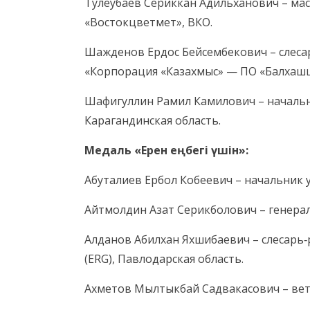
Тулеубаев Сериккан Адильханович – ма
«Востокцветмет», ВКО.
Шажденов Ердос Бейсембекович – слеса
«Корпорация «Казахмыс» — ПО «Балхашц
Шафигуллин Рамил Камилович – начальн
Карагандинская область.
Медаль «Ерен еңбегі үшін»:
Абуталиев Ербол Кобеевич – начальник у
Айтмолдин Азат Серикболович – генераль
Алданов Абилхан Яхшибаевич – слесарь‑
(ERG), Павлодарская область.
Ахметов Мылтыкбай Садвакасович – вете