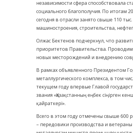
независимости сфера способствовала с
социального благополучия. По итогам 20
сегодня в отрасли занято свыше 110 тыс
машиностроения, строительства, нефтег
Олжас Бектенов подчеркнул, что развити
приоритетов Правительства. Проводим
новых месторождений и внедрению совр
В рамках объявленного Президентом Го
металлургического комплекса, в том чис
текущем году впервые Главой государс
звания «Қазақстанның еңбек сіңірген кенш
қайраткері».
Всего в этом году отмечены свыше 600
– передовики производства и ветераны 
металлургам министр промышленности и