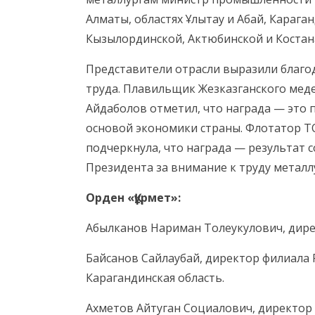
Алматы, областях Ұлытау и Абай, Карага
Кызылординской, Актюбинской и Костана
Представители отрасли выразили благод
труда. Плавильщик Жезказганского мед
Айдаболов отметил, что награда — это п
основой экономики страны. Флотатор Т
подчеркнула, что награда — результат 
Президента за внимание к труду металл
Орден «Құрмет»:
Абылканов Нариман Толеукулович, дирек
Байсанов Сайлаубай, директор филиала
Карагандинская область.
Ахметов Айтуган Социалович, директор 