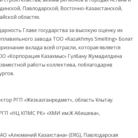
ндинской, Павлодарской, Восточно-Казахстанской,
йской областях.
арность Главе государства за высокую оценку их
еплавильного завода ТОО «Kazakhmys Smelting» Болат
ризнание вклада всей отрасли, которая является
ОО «Корпорация Казахмыс» Гүлбану Жумадилдина
совместной работы коллектива, поблагодарив
ургов.
тор РГП «Жезказганредмет», область Ұлытау.
 РГП «НЦ КПМС РК» «ХМИ им.Ж Абишева»,
АО «Алюминий Казахстана» (ERG), Павлодарская