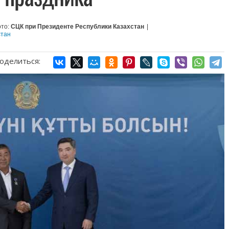
то:
СЦК при Президенте Республики Казахстан
|
стан
оделиться: