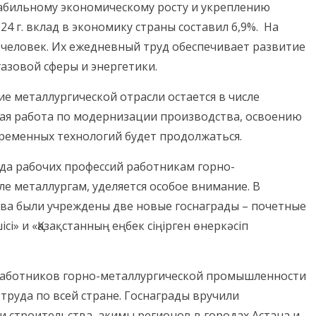
табильному экономическому росту и укреплению
24 г. вклад в экономику страны составил 6,9%. На
. человек. Их ежедневный труд обеспечивает развитие
азовой сферы и энергетики.
е металлургической отрасли остается в числе
ая работа по модернизации производства, освоению
еменных технологий будет продолжаться.
да рабочих профессий работникам горно-
ле металлургам, уделяется особое внимание. В
тва были учреждены две новые госнаграды – почетные
ісі» и «Қазақстанның еңбек сіңірген өнеркәсіп
 работников горно-металлургической промышленности
труда по всей стране. Госнаграды вручили
 строительства, акимы регионов в городах Астана и