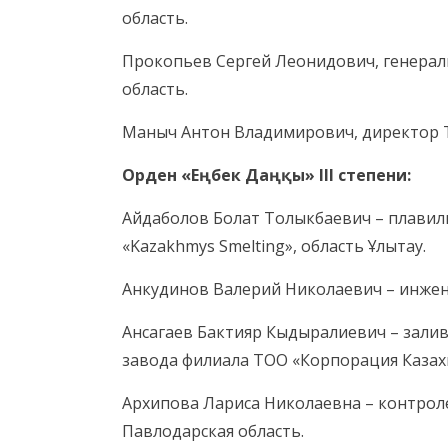
область.
Прокопьев Сергей Леонидович, генерал
область.
Маныч Антон Владимирович, директор ТО
Орден «Еңбек Даңқы» III степени:
Айдаболов Болат Толыкбаевич – плави
«Kazakhmys Smelting», область Ұлытау.
Анкудинов Валерий Николаевич – инжене
Ансагаев Бактияр Кыдыралиевич – зали
завода филиала ТОО «Корпорация Казахм
Архипова Лариса Николаевна – контроле
Павлодарская область.