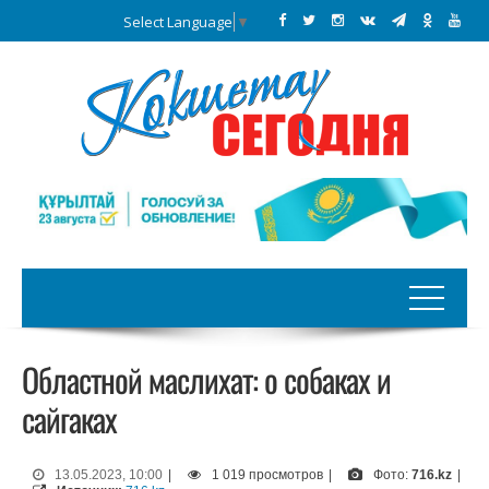
Select Language
▼
Областной маслихат: о собаках и
сайгаках
13.05.2023, 10:00
|
1 019 просмотров
|
Фото:
716.kz
|