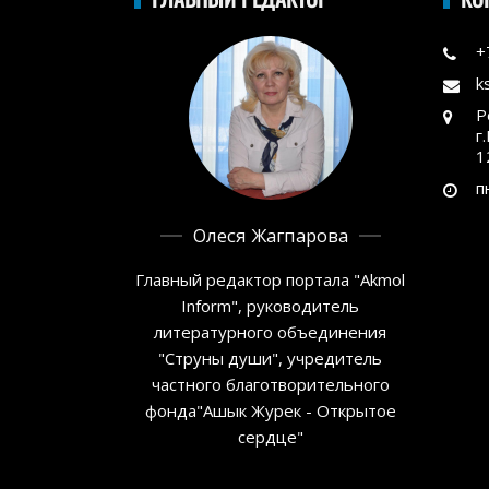
+
k
Р
г
1
п
Олеся Жагпарова
Главный редактор портала "Akmol
Inform", руководитель
литературного объединения
"Струны души", учредитель
частного благотворительного
фонда"Ашык Журек - Открытое
сердце"