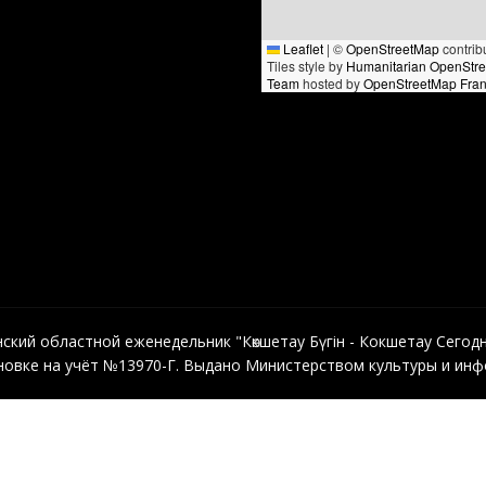
Leaflet
|
©
OpenStreetMap
contrib
Tiles style by
Humanitarian OpenStr
Team
hosted by
OpenStreetMap Fra
кий областной еженедельник "Көкшетау Бүгін - Кокшетау Сегодня"
овке на учёт №13970-Г. Выдано Министерством культуры и инфо