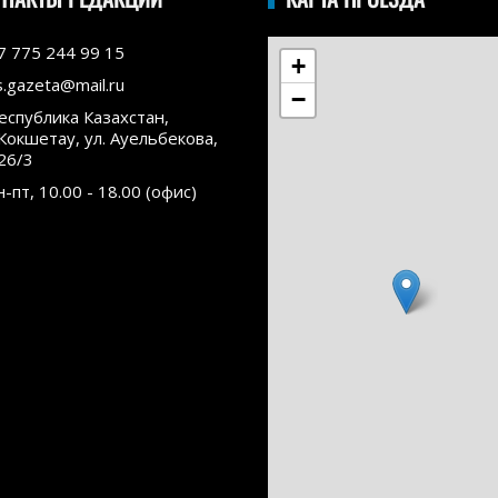
7 775 244 99 15
+
s.gazeta@mail.ru
−
еспублика Казахстан,
.Кокшетау, ул. Ауельбекова,
26/3
н-пт, 10.00 - 18.00 (офис)