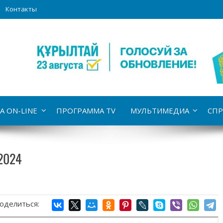
Контакты
А ON-LINE
ПРОГРАММА TV
МУЛЬТИМЕДИА
СПР
.2024
оделиться: