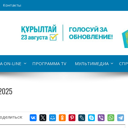
Контакты
А ON-LINE
ПРОГРАММА TV
МУЛЬТИМЕДИА
СПР
2025
оделиться: