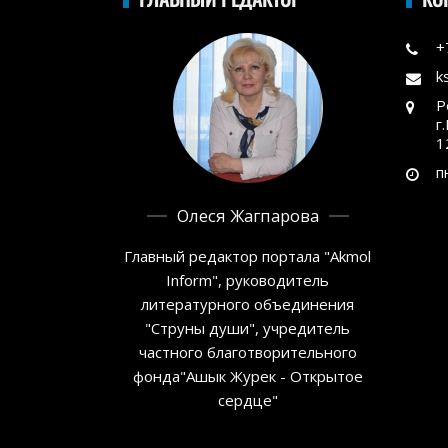
+
k
Р
г
1
п
Олеся Жагпарова
Главный редактор портала "Akmol
Inform", руководитель
литературного объединения
"Струны души", учредитель
частного благотворительного
фонда"Ашык Журек - Открытое
сердце"