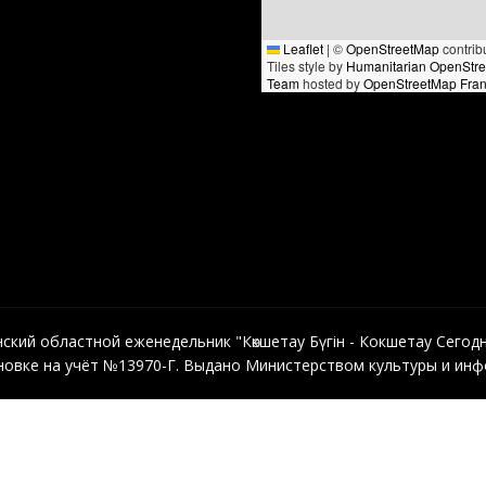
Leaflet
|
©
OpenStreetMap
contrib
Tiles style by
Humanitarian OpenStr
Team
hosted by
OpenStreetMap Fra
кий областной еженедельник "Көкшетау Бүгін - Кокшетау Сегодня"
овке на учёт №13970-Г. Выдано Министерством культуры и инфо