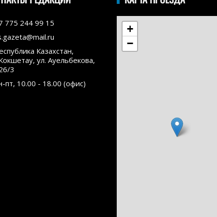
7 775 244 99 15
+
s.gazeta@mail.ru
−
еспублика Казахстан,
.Кокшетау, ул. Ауельбекова,
26/3
н-пт, 10.00 - 18.00 (офис)