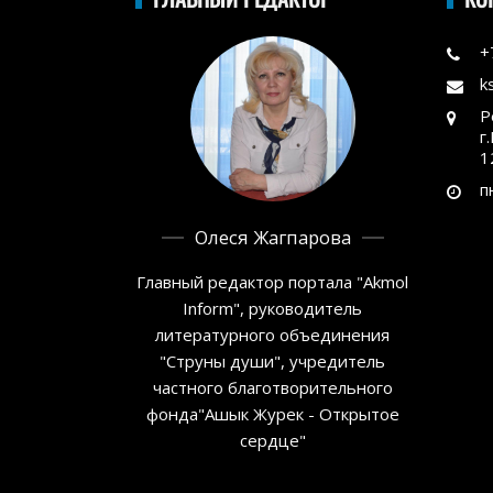
+
k
Р
г
1
п
Олеся Жагпарова
Главный редактор портала "Akmol
Inform", руководитель
литературного объединения
"Струны души", учредитель
частного благотворительного
фонда"Ашык Журек - Открытое
сердце"