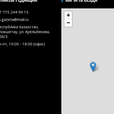
7 775 244 99 15
+
s.gazeta@mail.ru
−
еспублика Казахстан,
.Кокшетау, ул. Ауельбекова,
26/3
н-пт, 10.00 - 18.00 (офис)