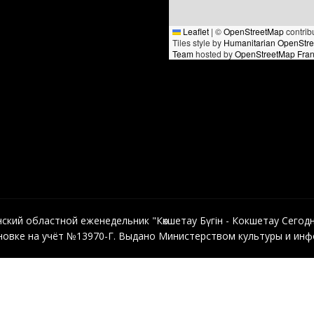
Leaflet
|
©
OpenStreetMap
contrib
Tiles style by
Humanitarian OpenStr
Team
hosted by
OpenStreetMap Fra
кий областной еженедельник "Көкшетау Бүгін - Кокшетау Сегодня"
овке на учёт №13970-Г. Выдано Министерством культуры и инфо