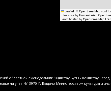
Leaflet
|
©
OpenStreetMap
contrib
Tiles style by
Humanitarian OpenStr
Team
hosted by
OpenStreetMap Fra
кий областной еженедельник "Көкшетау Бүгін - Кокшетау Сегодня"
овке на учёт №13970-Г. Выдано Министерством культуры и инфо