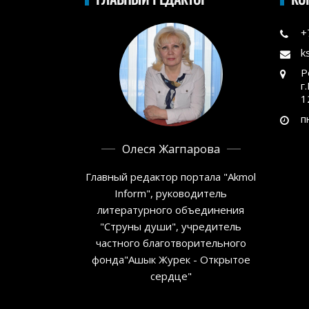
+
k
Р
г
1
п
Олеся Жагпарова
Главный редактор портала "Akmol
Inform", руководитель
литературного объединения
"Струны души", учредитель
частного благотворительного
фонда"Ашык Журек - Открытое
сердце"