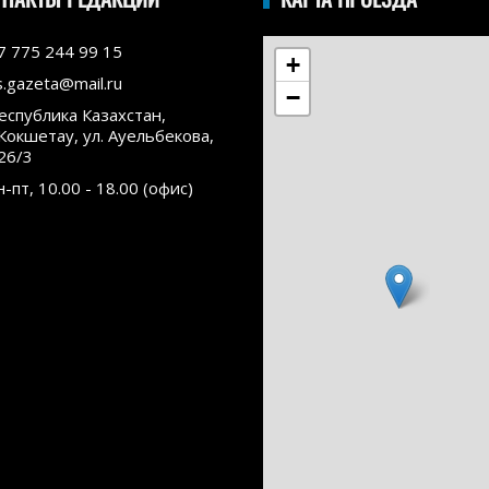
7 775 244 99 15
+
s.gazeta@mail.ru
−
еспублика Казахстан,
.Кокшетау, ул. Ауельбекова,
26/3
н-пт, 10.00 - 18.00 (офис)