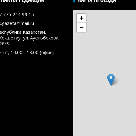
7 775 244 99 15
+
s.gazeta@mail.ru
−
еспублика Казахстан,
.Кокшетау, ул. Ауельбекова,
26/3
н-пт, 10.00 - 18.00 (офис)