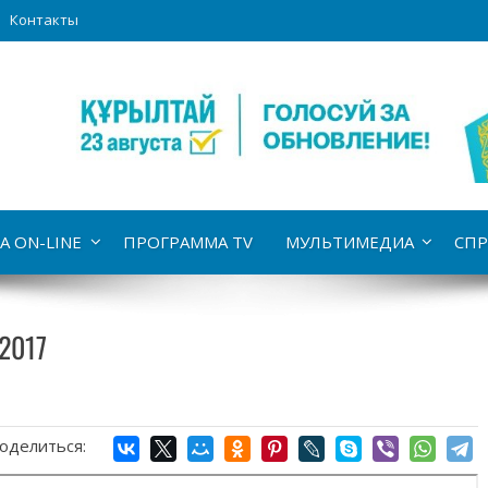
Контакты
А ON-LINE
ПРОГРАММА TV
МУЛЬТИМЕДИА
СПР
2017
оделиться: