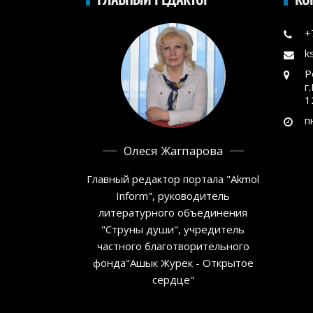
+
k
Р
г
1
п
Олеся Жагпарова
Главный редактор портала "Akmol
Inform", руководитель
литературного объединения
"Струны души", учредитель
частного благотворительного
фонда"Ашык Журек - Открытое
сердце"