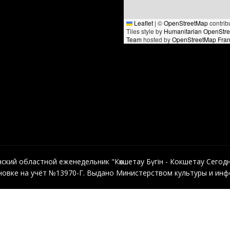
Leaflet
|
©
OpenStreetMap
contrib
Tiles style by
Humanitarian OpenStr
Team
hosted by
OpenStreetMap Fra
кий областной еженедельник "Көкшетау Бүгін - Кокшетау Сегодня"
овке на учёт №13970-Г. Выдано Министерством культуры и инфо